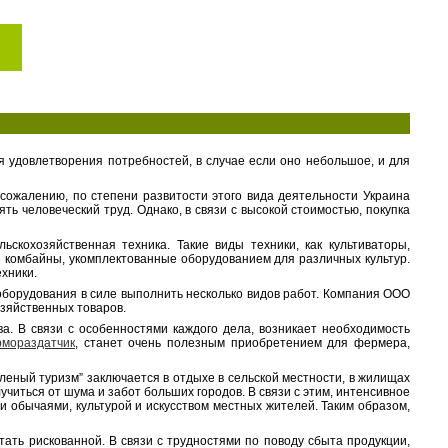
я удовлетворения потребностей, в случае если оно небольшое, и для
сожалению, по степени развитости этого вида деятельности Украина
ь человеческий труд. Однако, в связи с высокой стоимостью, покупка
скохозяйственная техника. Такие виды техники, как культиваторы,
я комбайны, укомплектованные оборудованием для различных культур.
хники.
 оборудования в силе выполнить несколько видов работ. Компания ООО
зяйственных товаров.
а. В связи с особенностями каждого дела, возникает необходимость
рмораздатчик
, станет очень полезным приобретением для фермера,
еный туризм” заключается в отдыхе в сельской местности, в жилищах
иться от шума и забот больших городов. В связи с этим, интенсивное
и обычаями, культурой и искусством местных жителей. Таким образом,
ать рискованной. В связи с трудностями по поводу сбыта продукции,