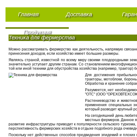
Главная
Доставка
Гара
Продукция
Техника для фермерства
Можно рассматривать фермерство как деятельность, напрямую связанн
принесения доходов, если хозяйство имеет большие размеры.
Являясь страной, известной по всему миру своими плодородными земл
значительно уступает другим странам. Со становлением многофункциона
той или иной техники для обустройства хозяйства (например, трактор) 
Для достижения прибыльнос
тракторы, мотоблоки, борон
Обработка и хранение собра
Разумеется, нет необходимо
"ОТС" (ООО "ОРЕХОВТЕХСОЮЗ"
Растениеводство и животнов
применения специальных зна
который разводит крупный ро
На сегодняшний день любите
местных фермеров. Данное яв
развитие инфраструктуры приводит к популярности сельского туризма, 
перспективность фермерских хозяйств в отдыхе подобного рода очевидн
Поскольку нет действенных способов предвидения эпидемий и плохих п