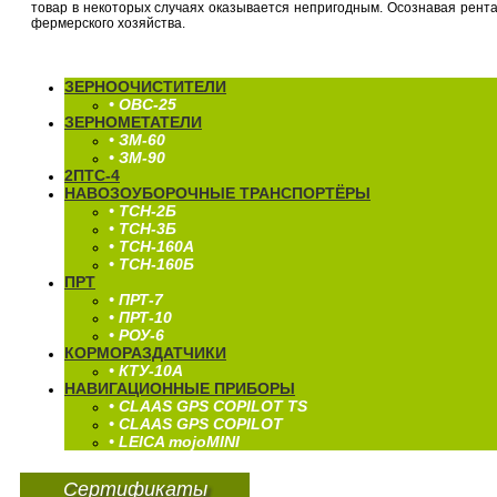
товар в некоторых случаях оказывается непригодным. Осознавая рент
фермерского хозяйства.
ЗЕРНООЧИСТИТЕЛИ
• ОВС-25
ЗЕРНОМЕТАТЕЛИ
• ЗМ-60
• ЗМ-90
2ПТС-4
НАВОЗОУБОРОЧНЫЕ ТРАНСПОРТЁРЫ
• ТСН-2Б
• ТСН-3Б
• ТСН-160А
• ТСН-160Б
ПРТ
• ПРТ-7
• ПРТ-10
• РОУ-6
КОРМОРАЗДАТЧИКИ
• КТУ-10А
НАВИГАЦИОННЫЕ ПРИБОРЫ
• CLAAS GPS COPILOT TS
• CLAAS GPS COPILOT
• LEICA mojoMINI
Сертификаты