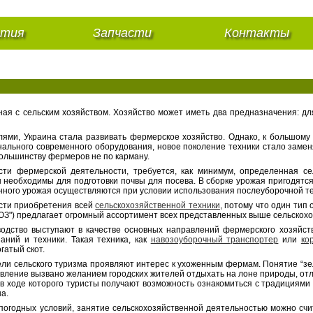
нтия
Запчасти
Контакты
ая с сельским хозяйством. Хозяйство может иметь два предназначения: дл
ями, Украина стала развивать фермерское хозяйство. Однако, к большому 
льного современного оборудования, новое поколение техники стало заменят
большинству фермеров не по карману.
ти фермерской деятельности, требуется, как минимум, определенная сель
ы необходимы для подготовки почвы для посева. В сборке урожая пригодятс
нного урожая осуществляются при условии использования послеуборочной те
сти приобретения всей
сельскохозяйственной техники
, потому что один тип
) предлагает огромный ассортимент всех представленных выше сельскохо
одство выступают в качестве основных направлений фермерского хозяйств
ний и техники. Такая техника, как
навозоуборочный транспортер
или
ко
гатый скот.
ли сельского туризма проявляют интерес к ухоженным фермам. Понятие “зел
ление вызвано желанием городских жителей отдыхать на лоне природы, отлуч
в ходе которого туристы получают возможность ознакомиться с традициями 
а.
огодных условий, занятие сельскохозяйственной деятельностью можно счит