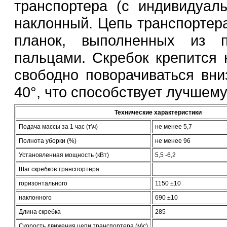
транспортера (с индивидуал
наклонный. Цепь транспортера
планок, выполненных из 
пальцами. Скребок крепится 
свободно поворачиваться вни
40°, что способствует лучшему
Технические характеристики
Подача массы за 1 час (т\ч)
не менее 5,7
Полнота уборки (%)
не менее 96
Установленная мощность (кВт)
5,5 -6,2
Шаг скребков транспортера
горизонтального
1150 ±10
наклонного
690 ±10
Длина скребка
285
Скорость движения цепи транспортера (м\с)