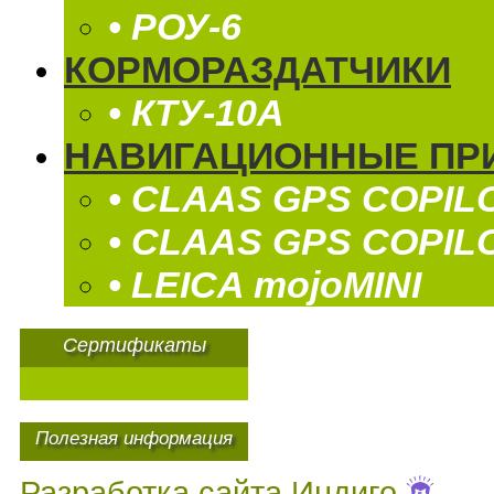
• РОУ-6
КОРМОРАЗДАТЧИКИ
• КТУ-10А
НАВИГАЦИОННЫЕ ПР
• CLAAS GPS COPIL
• CLAAS GPS COPIL
• LEICA mojoMINI
Сертификаты
Полезная информация
Разработка сайта
Индиго