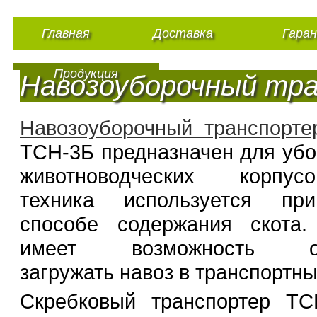
Главная
Доставка
Гара
Продукция
Навозоуборочный тр
Навозоуборочный транспорте
ТСН-3Б предназначен для убо
животноводческих корпу
техника используется пр
способе содержания скота.
имеет возможность од
загружать навоз в транспортны
Скребковый транспортер ТС