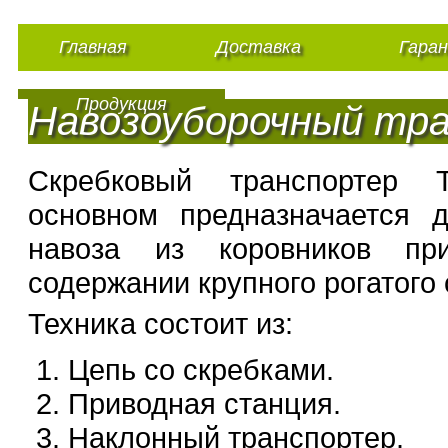
Главная
Доставка
Гара
Продукция
Навозоуборочный тр
Скребковый транспортер
основном предназначается 
навоза из коровников пр
содержании крупного рогатого 
Техника состоит из:
Цепь со скребками.
Приводная станция.
Наклонный транспортер.