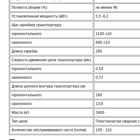
Полнота уборки (%)
не менее 96
Установленная мощность (кВт)
5,5 -6,2
Шаг скребков транспортера
горизонтального
1150 ±10
наклонного
690 ±10
Длина скребка
285
Скорость движения цепи транспортера (м\с)
горизонтального
0,19
наклонного
0,72
Длина цепного контура транспортера (м)
горизонтального
160
наклонного
13,6
Масса (кг)
2400
Тип цепи
Пластинчатая сварная 
Количество обслуживаемого скота (голов)
100 - 110