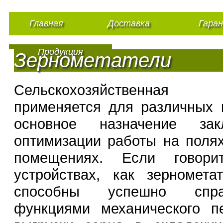
Главная
Доставка
Гара
Продукция
Зернометатели
Сельскохозяйственна
применяется для различных 
основное назначение за
оптимизации работы на полях
помещениях. Если говор
устройствах, как зерномета
способны успешно спр
функциями механического пе