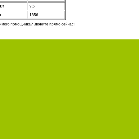
кВт
9,5
г
1856
имого помощника? Звоните прямо сейчас!