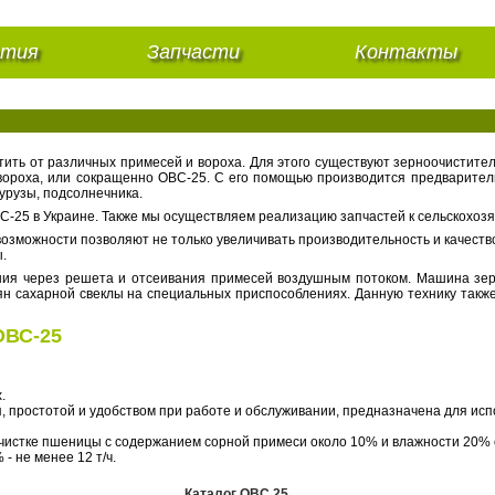
нтия
Запчасти
Контакты
тить от различных примесей и вороха. Для этого существуют зерноочистите
 вороха, или сокращенно ОВС-25. С его помощью производится предварител
курузы, подсолнечника.
25 в Украине. Также мы осуществляем реализацию запчастей к сельскохозя
озможности позволяют не только увеличивать производительность и качество
.
ания через решета и отсеивания примесей воздушным потоком. Машина зе
н сахарной свеклы на специальных приспособлениях. Данную технику такж
ОВС-25
.
, простотой и удобством при работе и обслуживании, предназначена для ис
истке пшеницы с содержанием сорной примеси около 10% и влажности 20% о
- не менее 12 т/ч.
Каталог ОВС 25