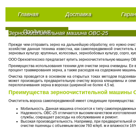
Главная
Доставка
Гара
Продукция
Зерноочистительная машина ОВС-25
Прежде чем отправить зерно на дальнейшую обработку, его нужно очис
хозяйстве данная техника известна, как самопередвижной очиститель
зерновых культур: крупяных, колосовых, зернобобовых культур, сорго, ку
ООО Ореховтехсоюз предлагает купить зерноочистительную машину ОВС-
Преимущества использования техники для очистки зерна очевидны. Ее в
процент травмирования зерна, а также расходов на содержание машины
Очистка проводится в основном на открытых токах методом подсеив
может производить предварительную очистку вороха клещевины и семя
перелопачивания зерна в ворохах (шириной не более 4,5 м).
Преимущества зерноочистительной машины 
Очиститель вороха самопередвижной имеет следующие преимущества:
Мобильность. Данная машина относится к типу самопередвижных
Надежность. ОВС-25 отличается высоким качеством изготовления
службы, сокращает расходы на обслуживание и ремонт.
Высокая производительность. Например, при предварительной оч
очистке пшеницы с объемным весом 760 кг/куб. м и влажности 16% 