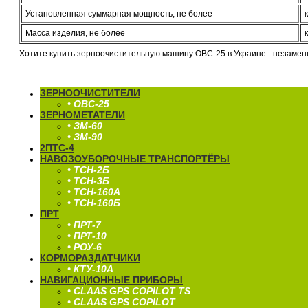
Установленная суммарная мощность, не более
Масса изделия, не более
к
Хотите купить зерноочистительную машину ОВС-25 в Украине - незамен
ЗЕРНООЧИСТИТЕЛИ
• ОВС-25
ЗЕРНОМЕТАТЕЛИ
• ЗМ-60
• ЗМ-90
2ПТС-4
НАВОЗОУБОРОЧНЫЕ ТРАНСПОРТЁРЫ
• ТСН-2Б
• ТСН-3Б
• ТСН-160А
• ТСН-160Б
ПРТ
• ПРТ-7
• ПРТ-10
• РОУ-6
КОРМОРАЗДАТЧИКИ
• КТУ-10А
НАВИГАЦИОННЫЕ ПРИБОРЫ
• CLAAS GPS COPILOT TS
• CLAAS GPS COPILOT