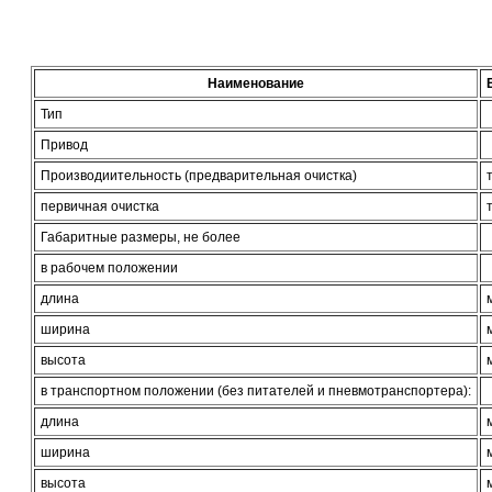
Наименование
Тип
Привод
Производиительность (предварительная очистка)
т
первичная очистка
т
Габаритные размеры, не более
в рабочем положении
длина
ширина
высота
в транспортном положении (без питателей и пневмотранспортера):
длина
ширина
высота