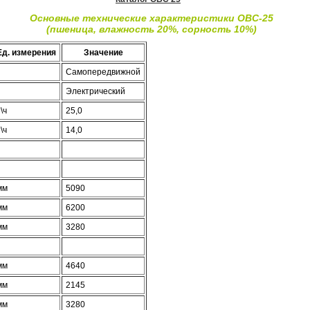
Основные технические характеристики ОВС-25
(пшеница, влажность 20%, сорность 10%)
Ед. измерения
Значение
Самопередвижной
Электрический
\ч
25,0
\ч
14,0
мм
5090
мм
6200
мм
3280
мм
4640
мм
2145
мм
3280