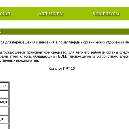
нтия
Запчасти
Контакты
0
ся для перемещения и внесения в почву твердых органических удобрений м
згружающееся транспортное средство, для чего его рабочие органы след
торами этого класса, обладающими ВОМ, тягово-сцепным устройством, эле
йственных предприятий.
Каталог ПРТ 10
ение
 60,0
8,0