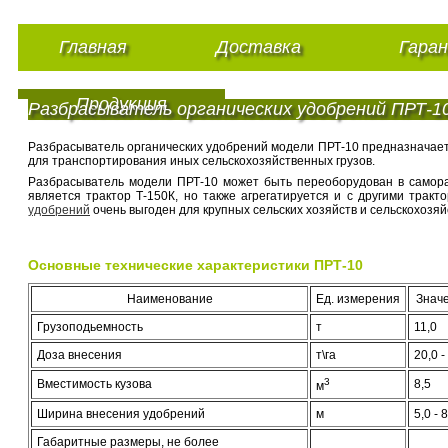
Главная
Доставка
Гара
Продукция
Разбрасыватель органических удобрений ПРТ-1
Разбрасыватель органических удобрений модели ПРТ-10 предназначает
для транспортирования иных сельскохозяйственных грузов.
Разбрасыватель модели ПРТ-10 может быть переоборудован в самора
является трактор Т-150К, но также агрегатируется и с другими трак
удобрений
очень выгоден для крупных сельских хозяйств и сельскохозя
Основные технические характеристики ПРТ-10
Наименование
Ед. измерения
Знач
Грузоподьемность
т
11,0
Доза внесения
т\га
20,0 -
3
Вместимость кузова
8,5
м
Ширина внесения удобрений
м
5,0 - 
Габаритные размеры, не более