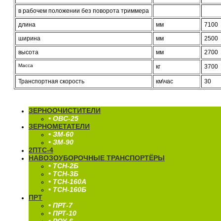
в рабочем положении без поворота триммера
длина
мм
7100
ширина
мм
2500
высота
мм
2700
Масса
кг
3700
Транспортная скорость
км\час
30
ЗЕРНООЧИСТИТЕЛИ
• ОВС-25
ЗЕРНОМЕТАТЕЛИ
• ЗМ-60
• ЗМ-90
2ПТС-4
НАВОЗОУБОРОЧНЫЕ ТРАНСПОРТЁРЫ
• ТСН-2Б
• ТСН-3Б
• ТСН-160А
• ТСН-160Б
ПРТ
• ПРТ-7
• ПРТ-10